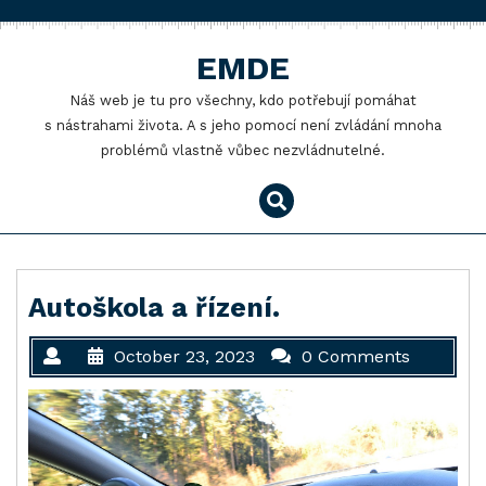
Skip
to
EMDE
content
Náš web je tu pro všechny, kdo potřebují pomáhat
s nástrahami života. A s jeho pomocí není zvládání mnoha
problémů vlastně vůbec nezvládnutelné.
Autoškola a řízení.
October 23, 2023
0 Comments