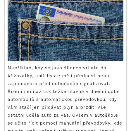
Například, kdy se jako šílenec vrháte do
křižovatky, aniž byste měli přednost nebo
zapomenete před odbočením signalizovat.
Řízení není až tak těžké hlavně v dnešní době
automobilů s automatickou převodovkou, kdy
vám stačí jen přidávat plyn a brzdit. Vše
ostatní udělá auto za vás. Ovšem v autoškole
se učíte řídit pomocí manuální převodovky, kde
musíte umět zařadit určitou rychlost. Jemné