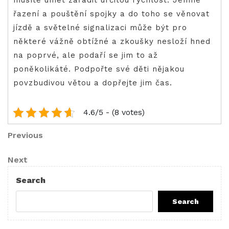
řazení a pouštění spojky a do toho se věnovat
jízdě a světelné signalizaci může být pro
některé vážně obtížné a zkoušky nesloží hned
na poprvé, ale podaří se jim to až
poněkolikáté. Podpořte své děti nějakou
povzbudivou větou a dopřejte jim čas.
4.6/5 - (8 votes)
Post
Previous
Previous
Post
navigation
Next
Next
Post
Search
Search