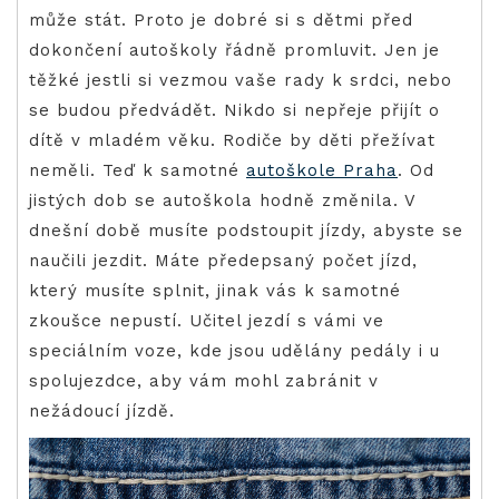
může stát. Proto je dobré si s dětmi před
dokončení autoškoly řádně promluvit. Jen je
těžké jestli si vezmou vaše rady k srdci, nebo
se budou předvádět. Nikdo si nepřeje přijít o
dítě v mladém věku. Rodiče by děti přežívat
neměli.
Teď k samotné
autoškole Praha
. Od
jistých dob se autoškola hodně změnila. V
dnešní době musíte podstoupit jízdy, abyste se
naučili jezdit. Máte předepsaný počet jízd,
který musíte splnit, jinak vás k samotné
zkoušce nepustí. Učitel jezdí s vámi ve
speciálním voze, kde jsou udělány pedály i u
spolujezdce, aby vám mohl zabránit v
nežádoucí jízdě.