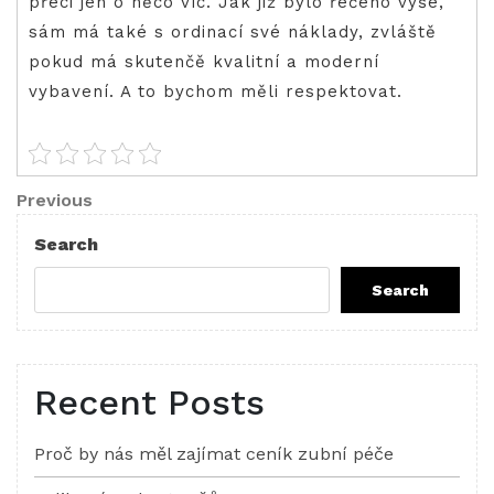
přeci jen o něco víc. Jak již bylo řečeno výše,
sám má také s ordinací své náklady, zvláště
pokud má skutenčě kvalitní a moderní
vybavení. A to bychom měli respektovat.
Post
Previous
Previous
Post
navigation
Search
Search
Recent Posts
Proč by nás měl zajímat ceník zubní péče