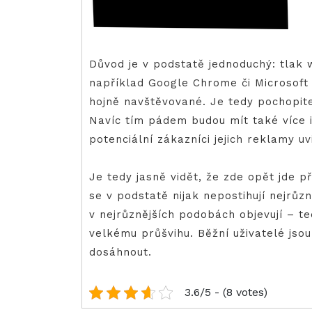
Důvod je v podstatě jednoduchý: tlak 
například Google Chrome či Microsoft 
hojně navštěvované. Je tedy pochopitel
Navíc tím pádem budou mít také více in
potenciální zákazníci jejich reklamy u
Je tedy jasně vidět, že zde opět jde p
se v podstatě nijak nepostihují nejrůz
v nejrůznějších podobách objevují – 
velkému průšvihu. Běžní uživatelé jso
dosáhnout.
3.6/5 - (8 votes)