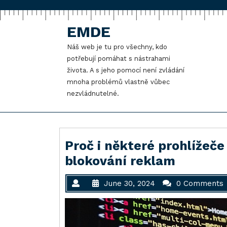
Skip
to
content
EMDE
Náš web je tu pro všechny, kdo
potřebují pomáhat s nástrahami
života. A s jeho pomocí není zvládání
mnoha problémů vlastně vůbec
nezvládnutelné.
Proč i některé prohlížeče
blokování reklam
June 30, 2024
0 Comments