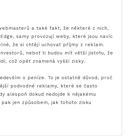
webmasterů a také fakt, že některé z nich,
Edge, samy provozují weby, které jsou navíc
né, že si chtějí uchovat příjmy z reklam.
vestorů, neboť ti budou mít větší jistotu, že
vidí, což opět znamená vyšší zisky.
ředevším o peníze. To je ostatně důvod, proč
nější podvodné reklamy, které se často
tedy alespoň dokud nedojde k nějakému
u pak jen způsobem, jak tohoto zisku