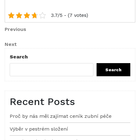
3.7/5 - (7 votes)
Post
Previous
Previous
Post
navigation
Next
Next
Post
Search
Search
Recent Posts
Proč by nás měl zajímat ceník zubní péče
Výběr v pestrém složení