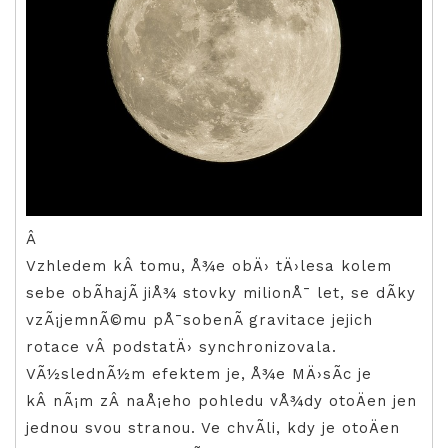
Â
Vzhledem kÂ tomu, Å¾e obÄ› tÄ›lesa kolem
sebe obÃ­hajÃ­ jiÅ¾ stovky milionÅ¯ let, se dÃ­ky
vzÃ¡jemnÃ©mu pÅ¯sobenÃ­ gravitace jejich
rotace vÂ podstatÄ› synchronizovala.
VÃ½slednÃ½m efektem je, Å¾e MÄ›sÃ­c je
kÂ nÃ¡m zÂ naÅ¡eho pohledu vÅ¾dy otoÄen jen
jednou svou stranou. Ve chvÃ­li, kdy je otoÄen