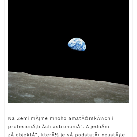
Na Zemi mÃ¡me mnoho amatÃ©rskÃ½ch i
profesionÃ¡lnÃ­ch astronomÅ¯. A jednÃ­m
zÂ objektÅ¯, kterÃ½ je vÂ podstatÄ› neustÃ¡le