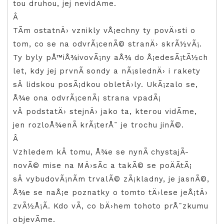
tou druhou, jej nevidÃ­me.
Â
TÃ­m ostatnÄ› vznikly vÅ¡echny ty povÄ›sti o
tom, co se na odvrÃ¡cenÃ© stranÄ› skrÃ½vÃ¡.
Ty byly pÅ™iÅ¾ivovÃ¡ny aÅ¾ do Å¡edesÃ¡tÃ½ch
let, kdy jej prvnÃ­ sondy a nÃ¡slednÄ› i rakety
sÂ lidskou posÃ¡dkou obletÄ›ly. UkÃ¡zalo se,
Å¾e ona odvrÃ¡cenÃ¡ strana vpadÃ¡
vÂ podstatÄ› stejnÄ› jako ta, kterou vidÃ­me,
jen rozloÅ¾enÃ­ krÃ¡terÅ¯ je trochu jinÃ©.
Â
Vzhledem kÂ tomu, Å¾e se nynÃ­ chystajÃ­
novÃ© mise na MÄ›sÃ­c a takÃ© se poÄÃ­tÃ¡
sÂ vybudovÃ¡nÃ­m trvalÃ© zÃ¡kladny, je jasnÃ©,
Å¾e se naÅ¡e poznatky o tomto tÄ›lese jeÅ¡tÄ›
zvÃ½Å¡Ã­. Kdo vÃ­, co bÄ›hem tohoto prÅ¯zkumu
objevÃ­me.