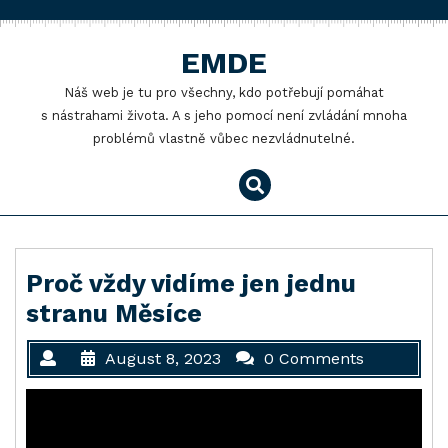
Skip
to
EMDE
content
Náš web je tu pro všechny, kdo potřebují pomáhat
s nástrahami života. A s jeho pomocí není zvládání mnoha
problémů vlastně vůbec nezvládnutelné.
Proč vždy vidíme jen jednu
stranu Měsíce
August 8, 2023
0 Comments