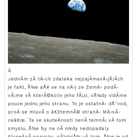
Â
JednÃ­m zÂ tÄ›ch zdaleka nejzajÃ­mavÄ›jÅ¡Ã­ch
je fakt, Å¾e aÅ¥ se na nÄ›j ze ZemÄ› podÃ­
vÃ¡me vÂ kterÃ©koliv jeho fÃ¡zi, vÅ¾dy vidÃ­me
pouze jednu jeho stranu. To je ostatnÄ› dÅ¯vod,
proÄ se mluvÃ­ o â€žtemnÃ© stranÄ› MÄ›sÃ­
ceâ€œ. Ta ve skuteÄnosti nenÃ­ temnÃ¡ vÂ tom
smyslu, Å¾e by na nÃ­ nikdy nedopadaly
SluneÄnÃ­ paprsky, nÃ½brÅ¾ vÂ tom, Å¾e je od