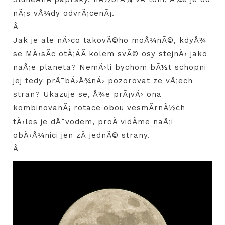
nÃ¡s vÅ¾dy odvrÃ¡cenÃ¡.
Â
Jak je ale nÄ›co takovÃ©ho moÅ¾nÃ©, kdyÅ¾
se MÄ›sÃ­c otÃ¡ÄÃ­ kolem svÃ© osy stejnÄ› jako
naÅ¡e planeta? NemÄ›li bychom bÃ½t schopni
jej tedy prÅ¯bÄ›Å¾nÄ› pozorovat ze vÅ¡ech
stran? Ukazuje se, Å¾e prÃ¡vÄ› ona
kombinovanÃ¡ rotace obou vesmÃ­rnÃ½ch
tÄ›les je dÅ¯vodem, proÄ vidÃ­me naÅ¡i
obÄ›Å¾nici jen zÂ jednÃ© strany.
Â