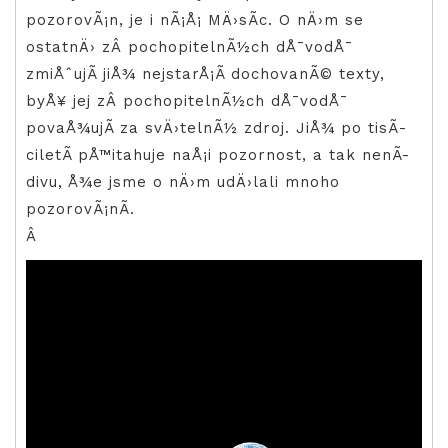
pozorovÃ¡n, je i nÃ¡Å¡ MÄ›sÃ­c. O nÄ›m se
ostatnÄ› zÂ pochopitelnÃ½ch dÅ¯vodÅ¯
zmiÅˆujÃ­ jiÅ¾ nejstarÅ¡Ã­ dochovanÃ© texty,
byÅ¥ jej zÂ pochopitelnÃ½ch dÅ¯vodÅ¯
povaÅ¾ujÃ­ za svÄ›telnÃ½ zdroj. JiÅ¾ po tisÃ­
ciletÃ­ pÅ™itahuje naÅ¡i pozornost, a tak nenÃ­
divu, Å¾e jsme o nÄ›m udÄ›lali mnoho
pozorovÃ¡nÃ­.
Â