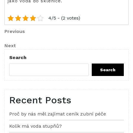
jako voda do sklenice.
4/5 - (2 votes)
Post
Previous
Previous
Post
navigation
Next
Next
Post
Search
Search
Recent Posts
Proč by nás měl zajímat ceník zubní péče
Kolik má voda stupňů?