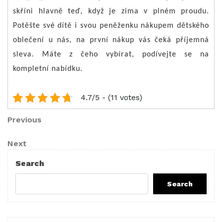
skříni hlavně teď, když je zima v plném proudu.
Potěšte své dítě i svou peněženku nákupem dětského
oblečení u nás, na první nákup vás čeká příjemná
sleva. Máte z čeho vybírat, podívejte se na
kompletní nabídku.
4.7/5 - (11 votes)
Post
Previous
Previous
Post
navigation
Next
Next
Post
Search
Search