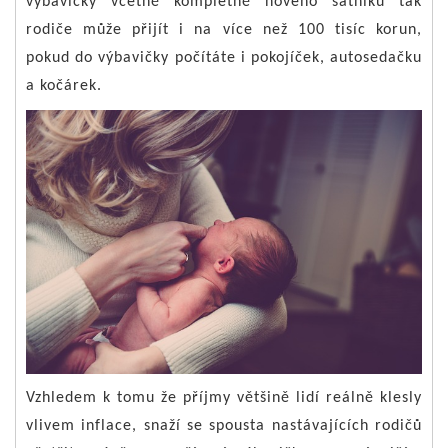
výbavičky včetně kompletně nového šatníku tak
rodiče může přijít i na více než 100 tisíc korun,
pokud do výbavičky počítáte i pokojíček, autosedačku
a kočárek.
Vzhledem k tomu že příjmy většině lidí reálně klesly
vlivem inflace, snaží se spousta nastávajících rodičů