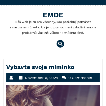
Skip
to
EMDE
content
Náš web je tu pro všechny, kdo potřebují pomáhat
s nástrahami života. A s jeho pomocí není zvládání mnoha
problémů vlastně vůbec nezvládnutelné.
Vybavte svoje miminko
November 6, 2024
0 Comments