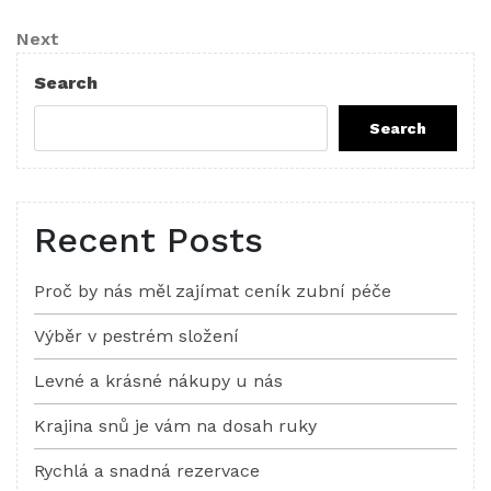
Post
navigation
Next
Next
Post
Search
Search
Recent Posts
Proč by nás měl zajímat ceník zubní péče
Výběr v pestrém složení
Levné a krásné nákupy u nás
Krajina snů je vám na dosah ruky
Rychlá a snadná rezervace