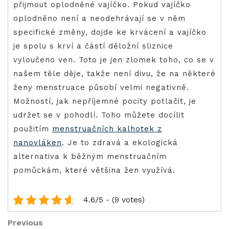
přijmout oplodněné vajíčko. Pokud vajíčko
oplodněno není a neodehrávají se v něm
specifické změny, dojde ke krvácení a vajíčko
je spolu s krví a částí děložní sliznice
vyloučeno ven. Toto je jen zlomek toho, co se v
našem těle děje, takže není divu, že na některé
ženy menstruace působí velmi negativně.
Možností, jak nepříjemné pocity potlačit, je
udržet se v pohodlí. Toho můžete docílit
použitím
menstruačních kalhotek z
nanovláken
. Je to zdravá a ekologická
alternativa k běžným menstruačním
pomůckám, které většina žen využívá.
4.6/5 - (9 votes)
Post
Previous
Previous