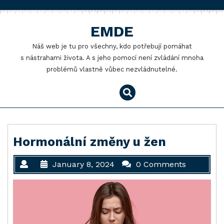
Skip
to
EMDE
content
Náš web je tu pro všechny, kdo potřebují pomáhat
s nástrahami života. A s jeho pomocí není zvládání mnoha
problémů vlastně vůbec nezvládnutelné.
Hormonální změny u žen
January 8, 2024
0 Comments