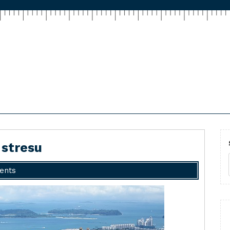
 stresu
ents