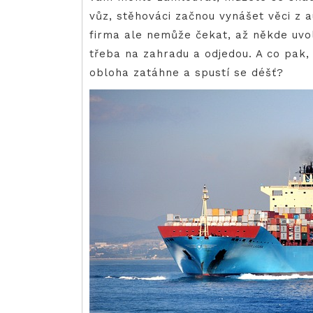
vůz, stěhováci začnou vynášet věci z 
firma ale nemůže čekat, až někde uvol
třeba na zahradu a odjedou. A co pak,
obloha zatáhne a spustí se déšť?