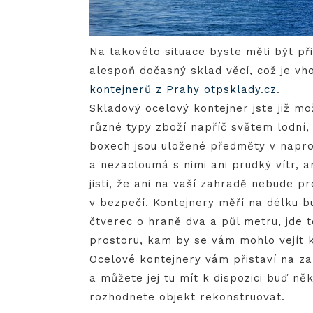
Na takovéto situace byste měli být př
alespoň dočasný sklad věcí, což je vh
kontejnerů z Prahy otpsklady.cz
.
Skladový ocelový kontejner jste již mo
různé typy zboží napříč světem lodní, 
boxech jsou uložené předměty v napro
a nezacloumá s nimi ani prudký vítr, an
jisti, že ani na vaší zahradě nebude p
v bezpečí. Kontejnery měří na délku b
čtverec o hraně dva a půl metru, jde
prostoru, kam by se vám mohlo vejít 
Ocelové kontejnery vám přistaví na z
a můžete jej tu mít k dispozici buď ně
rozhodnete objekt rekonstruovat.