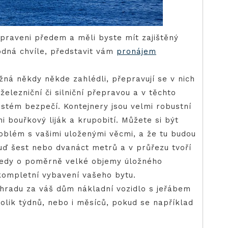
ipraveni předem a měli byste mít zajištěný
odná chvíle, představit vám
pronájem
žná někdy někde zahlédli, přepravují se v nich
železniční či silniční přepravou a v těchto
stém bezpečí. Kontejnery jsou velmi robustní
i bouřkový liják a krupobití. Můžete si být
roblém s vašimi uloženými věcmi, a že tu budou
uď šest nebo dvanáct metrů a v průřezu tvoří
 tedy o poměrně velké objemy úložného
kompletní vybavení vašeho bytu.
ahradu za váš dům nákladní vozidlo s jeřábem
kolik týdnů, nebo i měsíců, pokud se například