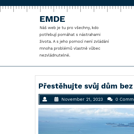
Skip
to
content
EMDE
Náš web je tu pro všechny, kdo
potřebují pomáhat s nástrahami
života. A s jeho pomocí není zvládání
mnoha problémů vlastně vůbec
nezvládnutelné.
Přestěhujte svůj dům bez
November 21, 2023
0 Comm