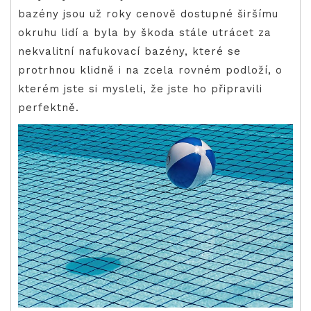
bazény jsou už roky cenově dostupné širšímu
okruhu lidí a byla by škoda stále utrácet za
nekvalitní nafukovací bazény, které se
protrhnou klidně i na zcela rovném podloží, o
kterém jste si mysleli, že jste ho připravili
perfektně.