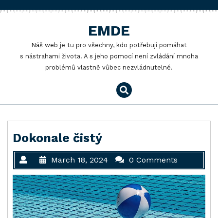
Skip
to
EMDE
content
Náš web je tu pro všechny, kdo potřebují pomáhat
s nástrahami života. A s jeho pomocí není zvládání mnoha
problémů vlastně vůbec nezvládnutelné.
Dokonale čistý
March 18, 2024
0 Comments