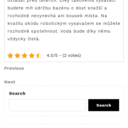
ovládat přes telefon. Díky takovému vysavači
budete mít údržbu bazénu o dost snažší a
rozhodně nevynechá ani kousek místa. Na
kvalitu úklidu robotickým vysavačem se můžete
rozhodně spolehnout. Voda bude díky němu
vždycky čistá.
4.5/5 - (2 votes)
Post
Previous
Previous
Post
navigation
Next
Next
Post
Search
Search